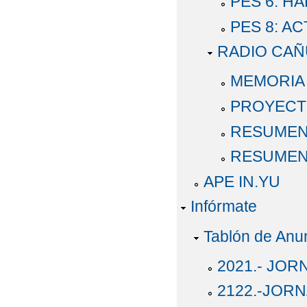
PES 6: H
PES 8: A
RADIO CAÑ
MEMORIA 
PROYECTO
RESUMEN
RESUMEN
APE IN.YU
Infórmate
Tablón de Anu
2021.- JO
2122.-JOR