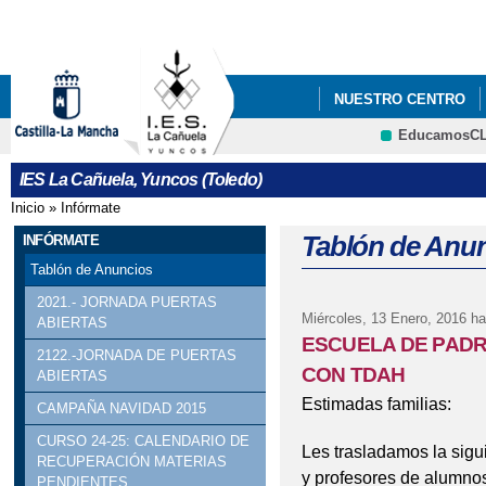
Pa
co
pri
NUESTRO CENTRO
EducamosC
CURSO 1516: TALLER
IES La Cañuela, Yuncos (Toledo)
CURSO 1617: ACOGID
Inicio
»
Infórmate
Se encuentra usted aquí
CURSO 1617: JUNIO, 
Tablón de Anu
INFÓRMATE
Tablón de Anuncios
CURSO 1617: TORNEO
2021.- JORNADA PUERTAS
Miércoles, 13 Enero, 2016
ha
ABIERTAS
CURSO 22_23: LIBRO
ESCUELA DE PAD
2122.-JORNADA DE PUERTAS
CON TDAH
CURSO 1617: SEMANA
ABIERTAS
Estimadas familias:
CAMPAÑA NAVIDAD 2015
PROGRAMA ORIENTA
CURSO 24-25: CALENDARIO DE
Les trasladamos la sigu
RECUPERACIÓN MATERIAS
VI PLAN DE ÉXITO 
y profesores de alumno
PENDIENTES