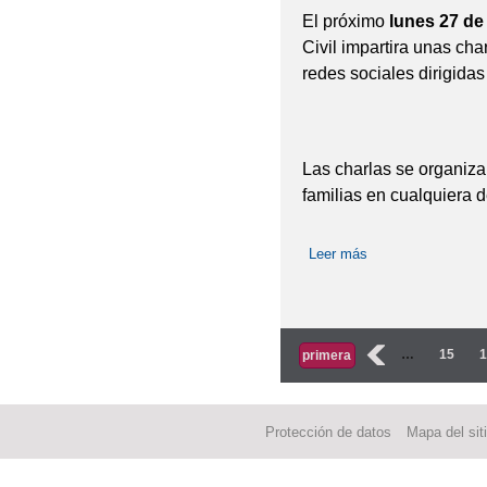
El próximo
lunes 27 de 
Civil impartira unas cha
redes sociales dirigida
Las charlas se organizan
familias en cualquiera d
Leer más
sobre CHARLAS 
INTERNET Y RE
Páginas
‹
…
15
primera
Protección de datos
Mapa del sit