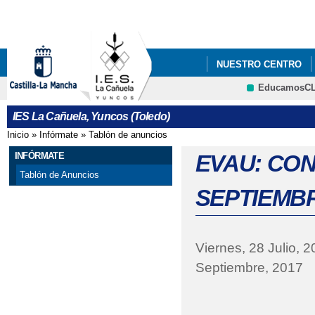
Pa
co
pri
NUESTRO CENTRO
EducamosC
CURSO 1516: TALLER
IES La Cañuela, Yuncos (Toledo)
CURSO 1617: ACOGID
Inicio
»
Infórmate
»
Tablón de anuncios
Se encuentra usted aquí
CURSO 1617: JUNIO, 
INFÓRMATE
EVAU: CO
Tablón de Anuncios
CURSO 1617: TORNEO
SEPTIEMB
CURSO 22_23: LIBRO
CURSO 1617: SEMANA
Viernes, 28 Julio, 
Septiembre, 2017
PROGRAMA ORIENTA
VI PLAN DE ÉXITO 