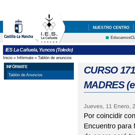
Pa
co
pri
NUESTRO CENTRO
EducamosC
CURSO 1516: TALLER
IES La Cañuela, Yuncos (Toledo)
CURSO 1617: ACOGID
Inicio
»
Infórmate
»
Tablón de anuncios
Se encuentra usted aquí
CURSO 1617: JUNIO, 
INFÓRMATE
CURSO 171
Tablón de Anuncios
CURSO 1617: TORNEO
MADRES (e
CURSO 22_23: LIBRO
CURSO 1617: SEMANA
Jueves, 11 Enero, 
Por coincidir co
PROGRAMA ORIENTA
Encuentro para 
VI PLAN DE ÉXITO 