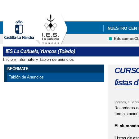
NUESTRO CEN
EducamosC
CURSO 1516: T
IES La Cañuela, Yuncos (Toledo)
CURSO 1617: J
Inicio
»
Infórmate
»
Tablón de anuncios
Se encuentra usted aquí
CURSO 1617: T
CURSO 1
INFÓRMATE
Tablón de Anuncios
listas 
CURSO 1617: S
VI PLAN DE É
Viernes, 1 Sept
Recordaros qu
formalización
El alumnado 
Listas de es