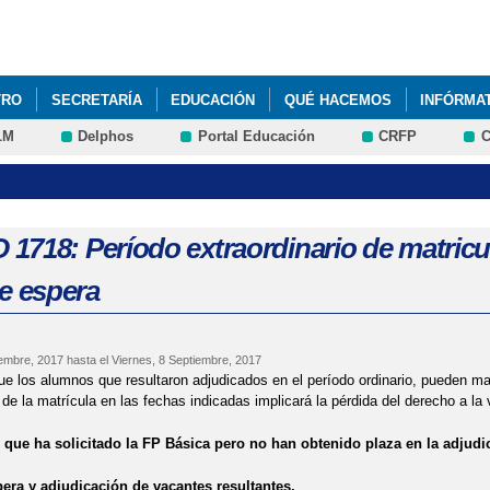
Pasar al
contenido
principal
TRO
SECRETARÍA
EDUCACIÓN
QUÉ HACEMOS
INFÓRMA
LM
Delphos
Portal Educación
CRFP
C
ALLER DE FÍSICA Y QUÍMICA (SEMANA CULTURAL)
CURSO 1617: A
UNIO, MES DEL MEDIO-AMBIENTE. FÍSICA Y QUÍMICA 3º DE ESO
ORNEO MULTIDEPORTE - UNIVERSIDAD CARLOS III (VÍDEO)
CURSO 
718: Período extraordinario de matricula
de espera
EMANA DE LA CIENCIA EN LA ESCUELA DE ESTUDIOS ESTADÍSTICOS
XITO EDUCATIVO Y PREVENCIÓN DEL ABANDONO ESCOLAR TEMPRAN
iembre, 2017
hasta el
Viernes, 8 Septiembre, 2017
e los alumnos que resultaron adjudicados en el período ordinario, pueden ma
 de la matrícula en las fechas indicadas implicará la pérdida del derecho a la
que ha solicitado la FP Básica pero no han obtenido plaza en la adjudica
pera y adjudicación de vacantes resultantes.