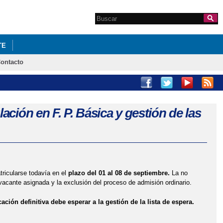
Search this site
Formulario de
búsqueda
TE
ontacto
COGIDA DE 6º - DEPARTAMENTO FYQ
22_23: LIBROS DE TEXTO
ción en F. P. Básica y gestión de las
PROGRAMA ORIENTA
O
tricularse todavía en el
plazo del 01 al 08 de septiembre.
La no
 vacante asignada y la exclusión del proceso de admisión ordinario.
ción definitiva debe esperar a la gestión de la lista de espera.