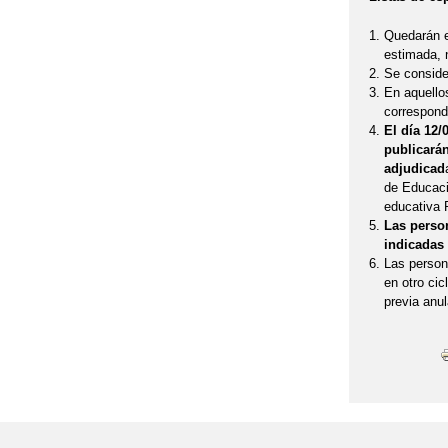
Quedarán en
estimada, 
Se conside
En aquellos
correspond
El día 12/
publicará
adjudicad
de Educaci
educativa 
Las person
indicadas 
Las person
en otro cic
previa anul