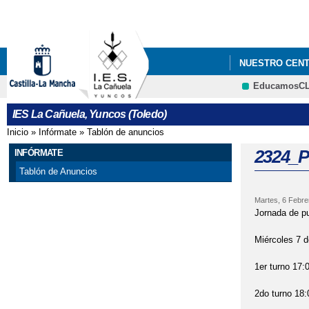
NUESTRO CEN
EducamosC
CURSO 1516: T
IES La Cañuela, Yuncos (Toledo)
CURSO 1617: J
Inicio
»
Infórmate
»
Tablón de anuncios
Se encuentra usted aquí
CURSO 1617: T
2324_P
INFÓRMATE
Tablón de Anuncios
CURSO 1617: S
Martes, 6 Febre
VI PLAN DE É
Jornada de pu
Miércoles 7 d
1er turno 17:
2do turno 18: