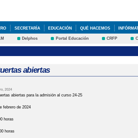
Pasar al
contenido
principal
TRO
SECRETARÍA
EDUCACIÓN
QUÉ HACEMOS
INFÓRMA
LM
Delphos
Portal Educación
CRFP
C
ALLER DE FÍSICA Y QUÍMICA (SEMANA CULTURAL)
CURSO 1617: A
UNIO, MES DEL MEDIO-AMBIENTE. FÍSICA Y QUÍMICA 3º DE ESO
ORNEO MULTIDEPORTE - UNIVERSIDAD CARLOS III (VÍDEO)
CURSO 
uertas abiertas
EMANA DE LA CIENCIA EN LA ESCUELA DE ESTUDIOS ESTADÍSTICOS
ro, 2024
XITO EDUCATIVO Y PREVENCIÓN DEL ABANDONO ESCOLAR TEMPRAN
ertas abiertas para la admisión al curso 24-25
e febrero de 2024
00 horas
00 horas